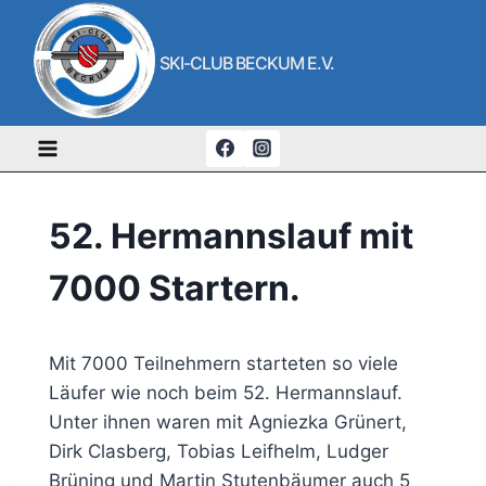
Zum
Inhalt
SKI-CLUB BECKUM E.V.
springen
52. Hermannslauf mit
7000 Startern.
Mit 7000 Teilnehmern starteten so viele
Läufer wie noch beim 52. Hermannslauf.
Unter ihnen waren mit Agniezka Grünert,
Dirk Clasberg, Tobias Leifhelm, Ludger
Brüning und Martin Stutenbäumer auch 5