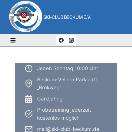
Zum
Inhalt
SKI-CLUB BECKUM E.V.
springen
Jeden Sonntag 10:00 Uhr
Beckum-Vellern Parkplatz
„Brokweg“.
Ganzjährig
Probetraining jederzeit
kostenlos möglich
mail@ski-club-beckum.de