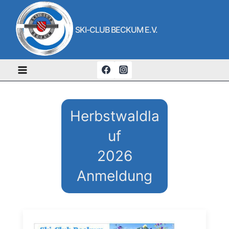
Zum
Inhalt
SKI-CLUB BECKUM E.V.
springen
Herbstwaldla
uf
2026
Anmeldung