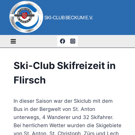
Zum
Inhalt
SKI-CLUB BECKUM E.V.
springen
Ski-Club Skifreizeit in
Flirsch
In dieser Saison war der Skiclub mit dem
Bus in der Bergwelt von St. Anton
unterwegs, 4 Wanderer und 32 Skifahrer.
Bei herrlichem Wetter wurden die Skigebiete
von St. Anton, St. Christoph, Zürs und Lech