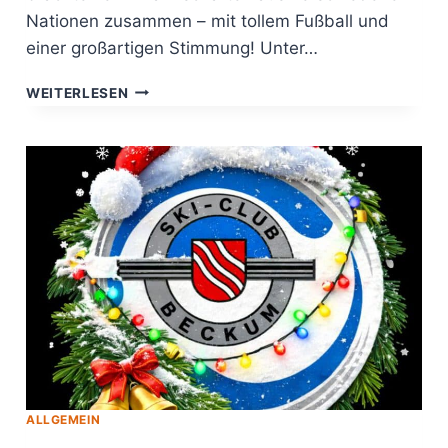
Nationen zusammen – mit tollem Fußball und
einer großartigen Stimmung! Unter…
ERFOLGREICHES
WEITERLESEN
WOCHENENDE
BEIM
INTERNATIONALEN
FUSSBALLTURNIER I
N B
ECKUM!
ALLGEMEIN